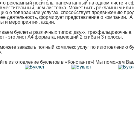
 это рекламный носитель, напечатанный на одном листе и с
 вместительный, чем листовка. Может быть рекламным или
ию о товарах или услугах, способствует продвижению прод
 ее деятельность, формирует представление о компании. А
ы и мероприятия, акции.
иваем буклеты различных типов: двух-, трехфальцовочные
т - это лист А4 формата, имеющий 2 сгиба и 3 полосы.
можете заказать полный комплекс услуг по изготовлению бу
.
йте изготовление буклетов в «Константе»! Мы поможем Вам