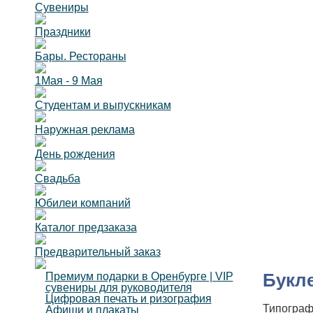
Сувениры
Праздники
Бары. Рестораны
1Мая - 9 Мая
Студентам и выпускникам
Наружная реклама
День рождения
Свадьба
Юбилеи компаний
Каталог предзаказа
Предварительный заказ
Букл
Премиум подарки в Оренбурге | VIP
сувениры для руководителя
Цифровая печать и ризография
Типограф
Афиши и плакаты