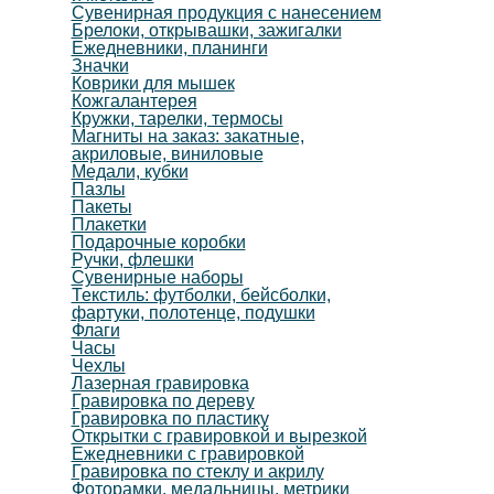
Сувенирная продукция с нанесением
Брелоки, открывашки, зажигалки
Ежедневники, планинги
Значки
Коврики для мышек
Кожгалантерея
Кружки, тарелки, термосы
Магниты на заказ: закатные,
акриловые, виниловые
Медали, кубки
Пазлы
Пакеты
Плакетки
Подарочные коробки
Ручки, флешки
Сувенирные наборы
Текстиль: футболки, бейсболки,
фартуки, полотенце, подушки
Флаги
Часы
Чехлы
Лазерная гравировка
Гравировка по дереву
Гравировка по пластику
Открытки с гравировкой и вырезкой
Ежедневники с гравировкой
Гравировка по стеклу и акрилу
Фоторамки, медальницы, метрики