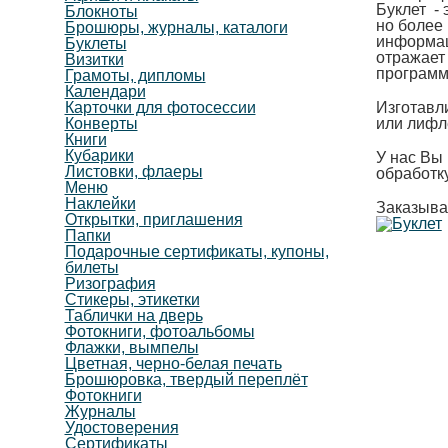
Буклет -
Блокноты
но более
Брошюры, журналы, каталоги
информац
Буклеты
отражает
Визитки
программ
Грамоты, дипломы
Календари
Карточки для фотосессии
Изготавл
Конверты
или лифле
Книги
Кубарики
У нас Вы 
Листовки, флаеры
обработку
Меню
Наклейки
Заказыва
Открытки, приглашения
Папки
Подарочные сертификаты, купоны,
билеты
Ризография
Стикеры, этикетки
Таблички на дверь
Фотокниги, фотоальбомы
Флажки, вымпелы
Цветная, черно-белая печать
Брошюровка, твердый переплёт
Фотокниги
Журналы
Удостоверения
Сертификаты