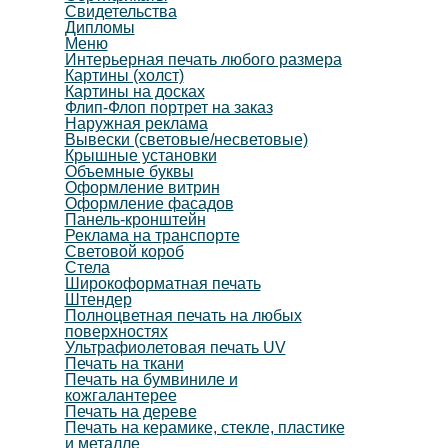
Свидетельства
Дипломы
Меню
Интерьерная печать любого размера
Картины (холст)
Картины на досках
Флип-Флоп портрет на заказ
Наружная реклама
Вывески (световые/несветовые)
Крышные установки
Объемные буквы
Оформление витрин
Оформление фасадов
Панель-кронштейн
Реклама на транспорте
Световой короб
Стела
Широкоформатная печать
Штендер
Полноцветная печать на любых
поверхностях
Ультрафиолетовая печать UV
Печать на ткани
Печать на бумвиниле и
кожгалантерее
Печать на дереве
Печать на керамике, стекле, пластике
и металле