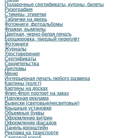
Подарочные сертификаты, купоны, билеты
Ризография
Стикеры, этикетки
Таблички на дверь
Фотокниги, фотоальбомы
Флажки, вымпелы
Цветная, черно-белая печать
Брошюровка, твердый переплёт
Фотокниги
Журналы
Удостоверения
Сертификаты
Свидетельства
Дипломы
Меню
Интерьерная печать любого размера
Картины (холст)
Картины на досках
Флип-Флоп портрет на заказ
Наружная реклама
Вывески (световые/несветовые)
Крышные установки
Объемные буквы
Оформление витрин
Оформление фасадов
Панель-кронштейн
Реклама на транспорте
Световой короб