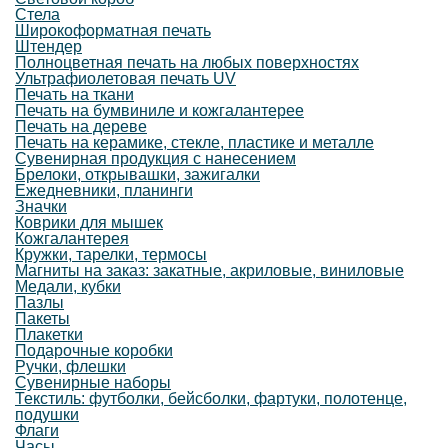
Стела
Широкоформатная печать
Штендер
Полноцветная печать на любых поверхностях
Ультрафиолетовая печать UV
Печать на ткани
Печать на бумвиниле и кожгалантерее
Печать на дереве
Печать на керамике, стекле, пластике и металле
Сувенирная продукция с нанесением
Брелоки, открывашки, зажигалки
Ежедневники, планинги
Значки
Коврики для мышек
Кожгалантерея
Кружки, тарелки, термосы
Магниты на заказ: закатные, акриловые, виниловые
Медали, кубки
Пазлы
Пакеты
Плакетки
Подарочные коробки
Ручки, флешки
Сувенирные наборы
Текстиль: футболки, бейсболки, фартуки, полотенце,
подушки
Флаги
Часы