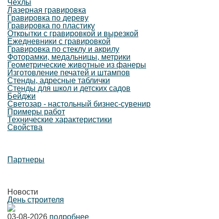
Чехлы
Лазерная гравировка
Гравировка по дереву
Гравировка по пластику
Открытки с гравировкой и вырезкой
Ежедневники с гравировкой
Гравировка по стеклу и акрилу
Фоторамки, медальницы, метрики
Геометрические животные из фанеры
Изготовление печатей и штампов
Стенды, адресные таблички
Стенды для школ и детских садов
Бейджи
Светозар - настольный бизнес-сувенир
Примеры работ
Технические характеристики
Свойства
Партнеры
Новости
День строителя
03-08-2026
подробнее