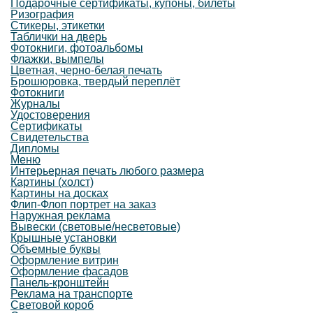
Подарочные сертификаты, купоны, билеты
Ризография
Стикеры, этикетки
Таблички на дверь
Фотокниги, фотоальбомы
Флажки, вымпелы
Цветная, черно-белая печать
Брошюровка, твердый переплёт
Фотокниги
Журналы
Удостоверения
Сертификаты
Свидетельства
Дипломы
Меню
Интерьерная печать любого размера
Картины (холст)
Картины на досках
Флип-Флоп портрет на заказ
Наружная реклама
Вывески (световые/несветовые)
Крышные установки
Объемные буквы
Оформление витрин
Оформление фасадов
Панель-кронштейн
Реклама на транспорте
Световой короб