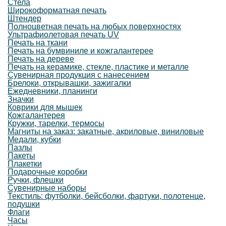
Стела
Широкоформатная печать
Штендер
Полноцветная печать на любых поверхностях
Ультрафиолетовая печать UV
Печать на ткани
Печать на бумвиниле и кожгалантерее
Печать на дереве
Печать на керамике, стекле, пластике и металле
Сувенирная продукция с нанесением
Брелоки, открывашки, зажигалки
Ежедневники, планинги
Значки
Коврики для мышек
Кожгалантерея
Кружки, тарелки, термосы
Магниты на заказ: закатные, акриловые, виниловые
Медали, кубки
Пазлы
Пакеты
Плакетки
Подарочные коробки
Ручки, флешки
Сувенирные наборы
Текстиль: футболки, бейсболки, фартуки, полотенце,
подушки
Флаги
Часы