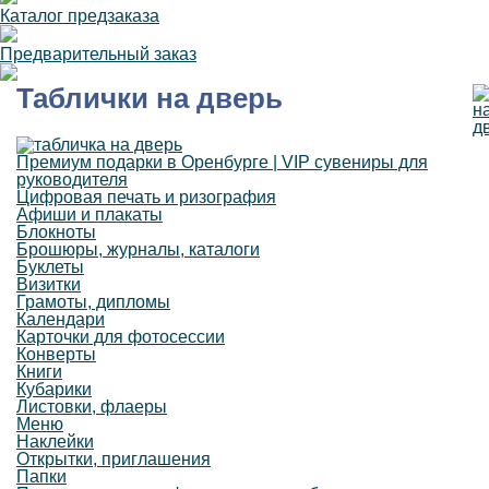
Каталог предзаказа
Предварительный заказ
Таблички на дверь
Премиум подарки в Оренбурге | VIP сувениры для
руководителя
Цифровая печать и ризография
Афиши и плакаты
Блокноты
Брошюры, журналы, каталоги
Буклеты
Визитки
Грамоты, дипломы
Календари
Карточки для фотосессии
Конверты
Книги
Кубарики
Листовки, флаеры
Меню
Наклейки
Открытки, приглашения
Папки