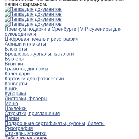
папки с карманом.
Премиум подарки в Оренбурге | VIP сувениры для
руководителя
Цифровая печать и ризография
Афиши и плакаты
Блокноты
Брошюры, журналы, каталоги
Буклеты
Визитки
Грамоты, дипломы
Календари
Карточки для фотосессии
Конверты
Книги
Кубарики
Листовки, флаеры
Меню
Наклейки
Открытки, приглашения
Папки
Подарочные сертификаты, купоны, билеты
Ризография
Стикеры, этикетки
Таблички на дверь