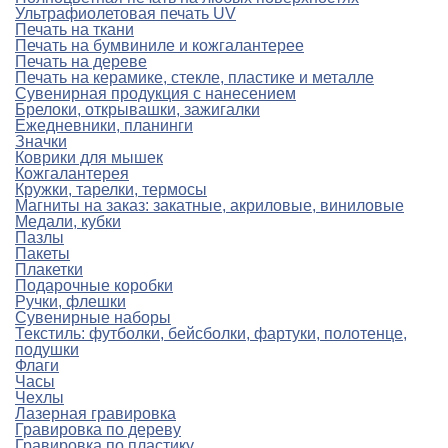
Ультрафиолетовая печать UV
Печать на ткани
Печать на бумвиниле и кожгалантерее
Печать на дереве
Печать на керамике, стекле, пластике и металле
Сувенирная продукция с нанесением
Брелоки, открывашки, зажигалки
Ежедневники, планинги
Значки
Коврики для мышек
Кожгалантерея
Кружки, тарелки, термосы
Магниты на заказ: закатные, акриловые, виниловые
Медали, кубки
Пазлы
Пакеты
Плакетки
Подарочные коробки
Ручки, флешки
Сувенирные наборы
Текстиль: футболки, бейсболки, фартуки, полотенце,
подушки
Флаги
Часы
Чехлы
Лазерная гравировка
Гравировка по дереву
Гравировка по пластику