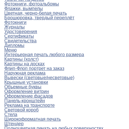
Фотокниги, фотоальбомы
Флажки, вымпелы
Цветная, черно-белая печать
Брошюровка, твердый переплёт
Фотокниги
Журналы
Удостоверения
Сертификаты
Свидетельства
Дипломы
Меню
Интерьерная печать любого размера
Картины (холст)
Картины на досках
Флип-Флоп портрет на заказ
Наружная реклама
Вывески (световые/несветовые)
Крышные установки
Объемные буквы
Оформление витрин
Оформление фасадов
Панель-кронштейн
Реклама на транспорте
Световой короб
Стела
Широкоформатная печать
Штендер
Полноцветная печать на любых поверхностях