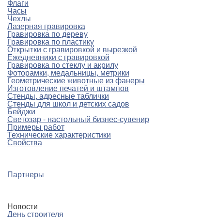
Флаги
Часы
Чехлы
Лазерная гравировка
Гравировка по дереву
Гравировка по пластику
Открытки с гравировкой и вырезкой
Ежедневники с гравировкой
Гравировка по стеклу и акрилу
Фоторамки, медальницы, метрики
Геометрические животные из фанеры
Изготовление печатей и штампов
Стенды, адресные таблички
Стенды для школ и детских садов
Бейджи
Светозар - настольный бизнес-сувенир
Примеры работ
Технические характеристики
Свойства
Партнеры
Новости
День строителя