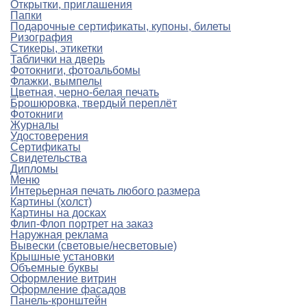
Открытки, приглашения
Папки
Подарочные сертификаты, купоны, билеты
Ризография
Стикеры, этикетки
Таблички на дверь
Фотокниги, фотоальбомы
Флажки, вымпелы
Цветная, черно-белая печать
Брошюровка, твердый переплёт
Фотокниги
Журналы
Удостоверения
Сертификаты
Свидетельства
Дипломы
Меню
Интерьерная печать любого размера
Картины (холст)
Картины на досках
Флип-Флоп портрет на заказ
Наружная реклама
Вывески (световые/несветовые)
Крышные установки
Объемные буквы
Оформление витрин
Оформление фасадов
Панель-кронштейн