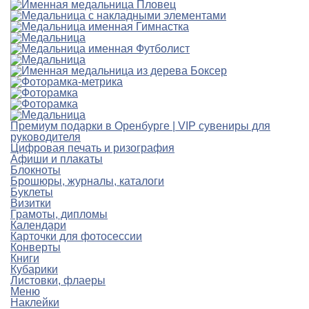
Премиум подарки в Оренбурге | VIP сувениры для
руководителя
Цифровая печать и ризография
Афиши и плакаты
Блокноты
Брошюры, журналы, каталоги
Буклеты
Визитки
Грамоты, дипломы
Календари
Карточки для фотосессии
Конверты
Книги
Кубарики
Листовки, флаеры
Меню
Наклейки