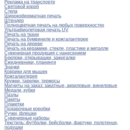
Реклама на транспорте
Световой короб
Стела
Широкоформатная печать
Штендер
Полноцветная печать на любых поверхностях
Ультрафиолетовая печать UV
Печать на ткани
Печать на бумвиниле и кожгалантерее
Печать на дереве
Печать на керамике, стекле, пластике и металле
Сувенирная продукция с нанесением
Брелоки, открывашки, зажигалки
Ежедневники, планинги
Значки
Коврики для мышек
Кожгалантерея
Кружки, тарелки, термосы
Магниты на заказ: закатные, акриловые, виниловые
Медали, кубки
Пазлы
Пакеты
Плакетки
Подарочные коробки
Ручки, флешки
Сувенирные наборы
Текстиль: футболки, бейсболки, фартуки, полотенце,
подушки